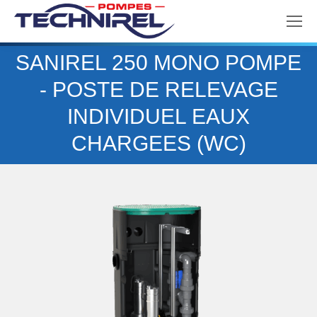
SANIREL 250 MONO POMPE
- POSTE DE RELEVAGE
Vous êtes ici :
INDIVIDUEL EAUX
CHARGEES (WC)