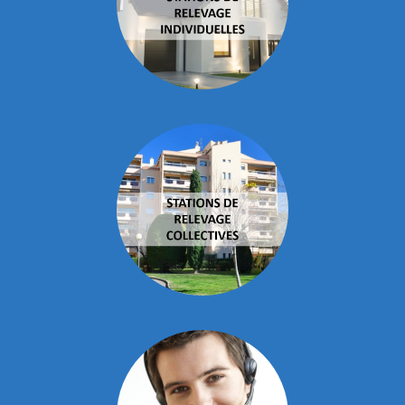
Disjoncteur magneto thermique
Assure l’indispensable protection de la pompe
en vas de blocage par des matières fibreuses
ou solides.
CARACTÉRISTIQUES
Cuve Eco capacité 250 litres, modèle