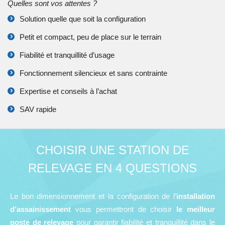
Quelles sont vos attentes ?
Solution quelle que soit la configuration
Petit et compact, peu de place sur le terrain
Fiabilité et tranquillité d’usage
Fonctionnement silencieux et sans contrainte
Expertise et conseils à l’achat
SAV rapide
CHOISIR UNE STATION DE
RELEVAGE EN 4 QUESTIONS
Le bon dimensionnement et la configuration de l’
installation
d’assainissement
vous permettront de choisir
le meilleur
poste de relevage
pour garantir fiabilité et tranquillité dans le