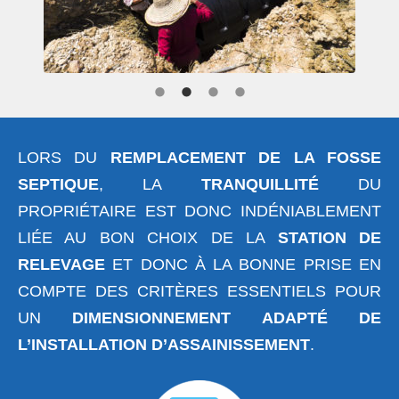
LORS DU
REMPLACEMENT DE LA FOSSE
SEPTIQUE
, LA
TRANQUILLITÉ
DU
PROPRIÉTAIRE EST DONC INDÉNIABLEMENT
LIÉE AU BON CHOIX DE LA
STATION DE
RELEVAGE
ET DONC À LA BONNE PRISE EN
COMPTE DES CRITÈRES ESSENTIELS POUR
UN
DIMENSIONNEMENT ADAPTÉ DE
L’INSTALLATION D’ASSAINISSEMENT
.