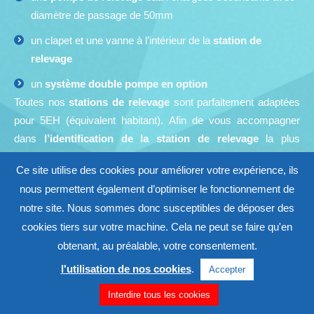
diamètre de passage de 50mm
un clapet et une vanne à l’intérieur de la
station de
relevage
un
système double pompe en option
Toutes nos
stations de relevage
sont parfaitement adaptées
pour 5EH (équivalent habitant). Afin de vous accompagner
dans
l’identification de la station de relevage
la plus
appropriée à votre configuration, nous sommes à votre entière
Ce site utilise des cookies pour améliorer votre expérience, ils
disposition.
nous permettent également d’optimiser le fonctionnement de
notre site. Nous sommes donc susceptibles de déposer des
CHOISIR UNE STATION DE RELEVAGE EN 4
QUESTIONS
cookies tiers sur votre machine. Cela ne peut se faire qu'en
obtenant, au préalable, votre consentement.
TÉLÉCHARGER NOS FICHES CONSEILS
l'utilisation de nos cookies
.
Accepter
Interdire tous les cookies
PRÉALABLE À VOTRE ACHAT