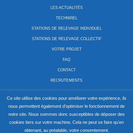
LES ACTUALITÉS
TECHNIREL
STATIONS DE RELEVAGE INDIVIDUEL
STATIONS DE RELEVAGE COLLECTIF
VOTRE PROJET
FAQ
CONTACT
RECRUTEMENTS
ZONE ATHELIA V - 645 AVENUE DU MISTRAL 13600 LA
Ce site utilise des cookies pour améliorer votre expérience, ils
CIOTAT, FRANCE - 04 94 63 46 28
nous permettent également d’optimiser le fonctionnement de
notre site. Nous sommes donc susceptibles de déposer des
RÉALISÉ PAR L'
AGENCE WEB
JL CONSULTING WEB ET L'
AGENCE
cookies tiers sur votre machine. Cela ne peut se faire qu'en
MARKETING JEXTERN
obtenant, au préalable, votre consentement.
MENTIONS LÉGALES
POLITIQUE DE CONFIDENTIALITÉ