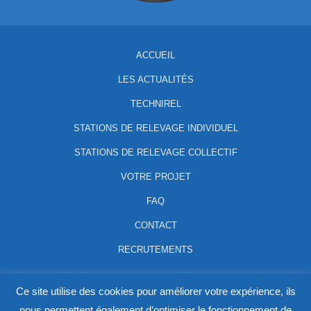
ACCUEIL
LES ACTUALITÉS
TECHNIREL
STATIONS DE RELEVAGE INDIVIDUEL
STATIONS DE RELEVAGE COLLECTIF
VOTRE PROJET
FAQ
CONTACT
RECRUTEMENTS
ZONE ATHELIA V - 645 AVENUE DU MISTRAL 13600 LA
Ce site utilise des cookies pour améliorer votre expérience, ils
CIOTAT, FRANCE - 04 94 63 46 28
nous permettent également d’optimiser le fonctionnement de